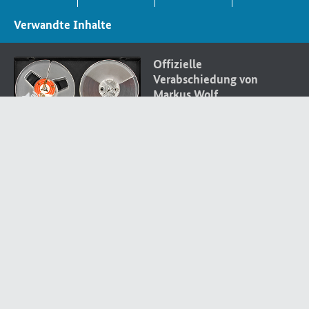
Verwandte Inhalte
Offizielle
Verabschiedung von
Markus Wolf
Dienstbesprechung zur
Einführung von
Wolfgang Schwanitz als
Leiter des Amtes für
Nationale Sicherheit
Referat von Erich
Mielke auf einer
Stasi
-
Kollegiumssitzung