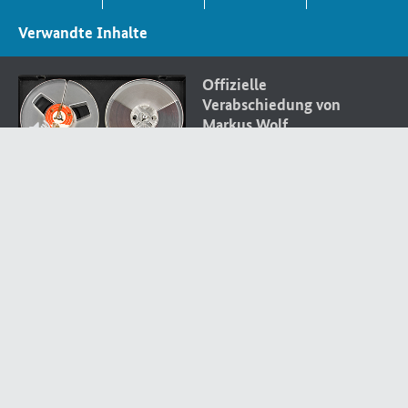
Verwandte Inhalte
Offizielle
Verabschiedung von
Markus Wolf
Dienstbesprechung zur
Einführung von
Wolfgang Schwanitz als
Leiter des Amtes für
Nationale Sicherheit
Referat von Erich
Mielke auf einer
Stasi
-
Kollegiumssitzung