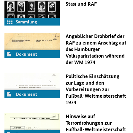
Stasi
und
RAF
Sammlung
Angeblicher Drohbrief der
RAF
zu einem Anschlag auf
das Hamburger
Dokument
Volksparkstadion während
der
WM
1974
Politische Einschätzung
zur Lage und den
Vorbereitungen zur
Dokument
Fußball-Welt­meister­schaft
1974
Hinweise auf
Terrordrohungen zur
Fußball­-Welt­meister­schaft