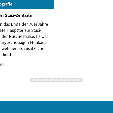
ografie
der
Stasi
-Zentrale
en das Ende der 70er Jahre
tete Haupttor zur
Stasi
-
n der Ruschestraße. Es war
 viergeschossigen Neubaus
, welcher als zusätzlicher
 diente.
ien