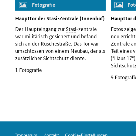
Fotografie
Fot
Haupttor der
Stasi
-Zentrale (Innenhof)
Haupttor 
Der Haupteingang zur
Stasi
-zentrale
Fotos zeig
war militärisch gesichert und befand
neu errich
sich an der Ruschestraße. Das Tor war
Zentrale a
umschlossen von einem Neubau, der als
Teil eines
zusätzlicher Sichtschutz diente.
("Haus 17")
Sichtschutz
1 Fotografie
9 Fotograf
Impressum
Kontakt
Cookie-Einstellungen